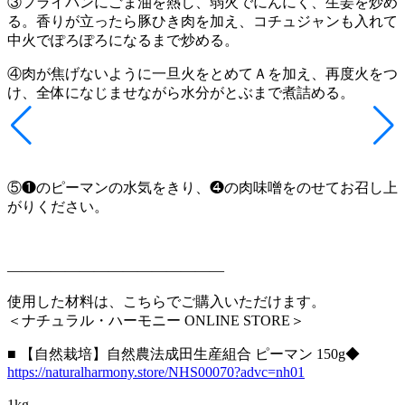
③フライパンにごま油を熱し、弱火でにんにく、生姜を炒め
る。香りが立ったら豚ひき肉を加え、コチュジャンも入れて
中火でぽろぽろになるまで炒める。
④肉が焦げないように一旦火をとめてＡを加え、再度火をつ
け、全体になじませながら水分がとぶまで煮詰める。
⑤❶のピーマンの水気をきり、❹の肉味噌をのせてお召し上
がりください。
———————————————
使用した材料は、こちらでご購入いただけます。
＜ナチュラル・ハーモニー ONLINE STORE＞
■ 【自然栽培】自然農法成田生産組合 ピーマン 150g◆
https://naturalharmony.store/NHS00070?advc=nh01
1kg