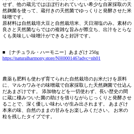
せず、他の蔵元ではほぼ行われていない希少な自家採取の天
然麹菌を使って、蔵付きの天然菌でゆっくりと発酵させた米
味噌です。
原材料は自然栽培大豆と自然栽培米、天日湖塩のみ。素材の
良さと天然菌ならではの複雑な旨みが際立ち、出汁をとらな
くも美味しい味噌汁ができると好評です。
■ ［ナチュラル・ハーモニー］あまざけ 250g
https://naturalharmony.store/NH000146?advc=nh01
農薬も肥料も使わず育てられた自然栽培のお米だけを原料
に、マルカワみその味噌蔵で自家採取した天然麹菌で仕込ん
だあまざけです。 添加物などを一切使わず、長い歴史の間
に蔵に棲みついた菌の助けを借りながらじっくりと発酵させ
ることで、深く優しい味わいが生み出されます。 あまざけ
本来の味、自然のままの甘みをお楽しみください。 お米の
粒を残したタイプです。