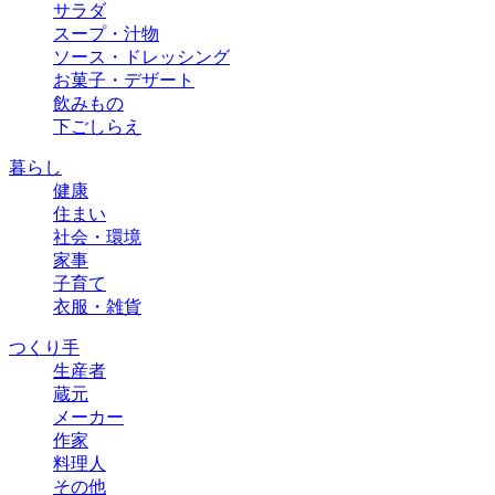
サラダ
スープ・汁物
ソース・ドレッシング
お菓子・デザート
飲みもの
下ごしらえ
暮らし
健康
住まい
社会・環境
家事
子育て
衣服・雑貨
つくり手
生産者
蔵元
メーカー
作家
料理人
その他