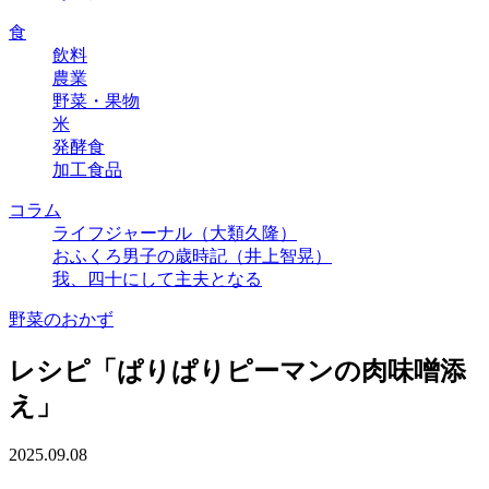
食
飲料
農業
野菜・果物
米
発酵食
加工食品
コラム
ライフジャーナル（大類久隆）
おふくろ男子の歳時記（井上智晃）
我、四十にして主夫となる
野菜のおかず
レシピ「ぱりぱりピーマンの肉味噌添
え」
2025.09.08