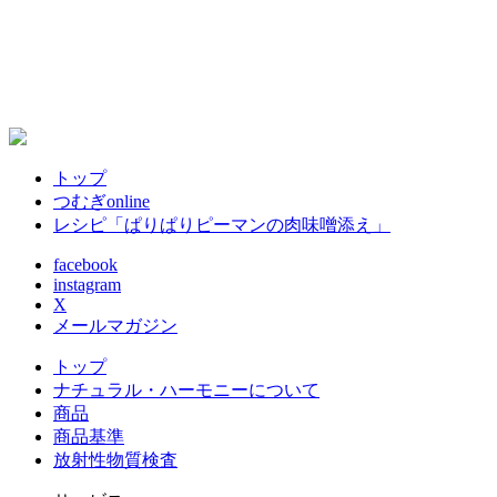
2
トップ
つむぎonline
レシピ「ぱりぱりピーマンの肉味噌添え」
facebook
instagram
X
メールマガジン
トップ
ナチュラル・ハーモニーについて
商品
商品基準
放射性物質検査