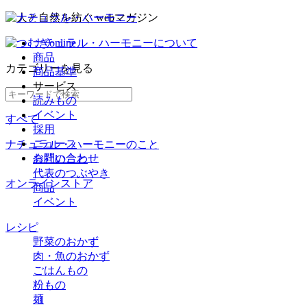
ナチュラル・ハーモニーについて
商品
カテゴリー
を見る
商品基準
サービス
読みもの
イベント
すべて
採用
ニュース
ナチュラル・ハーモニーのこと
お問い合わせ
会社のこと
代表のつぶやき
オンラインストア
商品
イベント
レシピ
野菜のおかず
肉・魚のおかず
ごはんもの
粉もの
麺