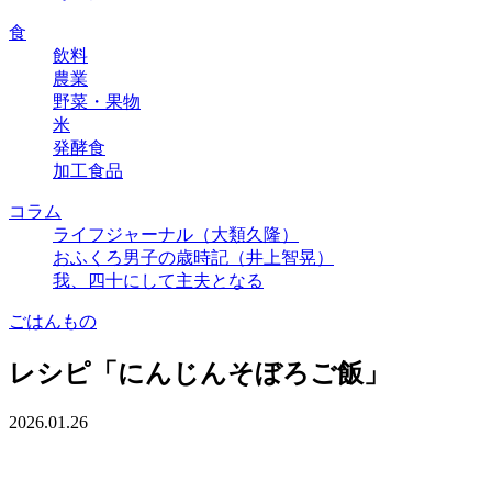
食
飲料
農業
野菜・果物
米
発酵食
加工食品
コラム
ライフジャーナル（大類久隆）
おふくろ男子の歳時記（井上智晃）
我、四十にして主夫となる
ごはんもの
レシピ「にんじんそぼろご飯」
2026.01.26