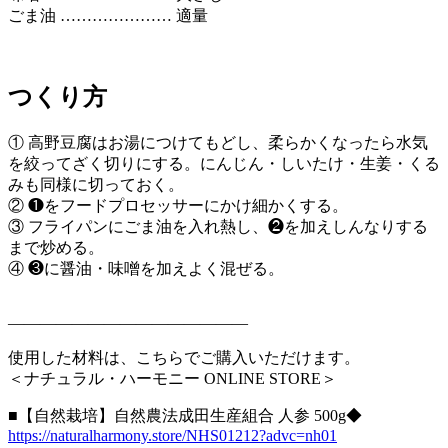
ごま油 ………………… 適量
つくり方
① 高野豆腐はお湯につけてもどし、柔らかくなったら水気
を絞ってざく切りにする。にんじん・しいたけ・生姜・くる
みも同様に切っておく。
② ❶をフードプロセッサーにかけ細かくする。
③ フライパンにごま油を入れ熱し、❷を加えしんなりする
まで炒める。
④ ❸に醤油・味噌を加えよく混ぜる。
———————————————
使用した材料は、こちらでご購入いただけます。
＜ナチュラル・ハーモニー ONLINE STORE＞
■【自然栽培】自然農法成田生産組合 人参 500g◆
https://naturalharmony.store/NHS01212?advc=nh01