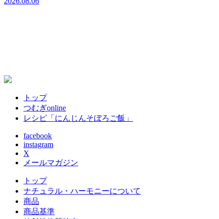
2026.08.06
2
トップ
つむぎonline
レシピ「にんじんそぼろご飯」
facebook
instagram
X
メールマガジン
トップ
ナチュラル・ハーモニーについて
商品
商品基準