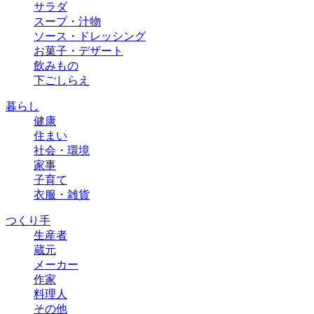
サラダ
スープ・汁物
ソース・ドレッシング
お菓子・デザート
飲みもの
下ごしらえ
暮らし
健康
住まい
社会・環境
家事
子育て
衣服・雑貨
つくり手
生産者
蔵元
メーカー
作家
料理人
その他