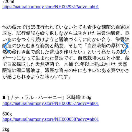
720ml
https://naturalharmony.store/NH002931?advc=nh01
他の蔵元ではほぼ行われていないとても希少な麹菌の自家採
取を、試行錯誤を繰り返しながら成功させた栄醤油醸造。良
いものをつくり続けようと醤油づくりに向かい合う、栄醤油
醸造のひたむきな姿勢と熱意、そして「自然栽培の原料で天
然の蔵付き菌で醸した醤油を作りたい」という私たちの想い
が一つになって生まれた醤油です。自然栽培大豆と小麦、蔵
で自家採取した天然麹菌で、木桶で1年以上熟成させた天然
醸造の濃口醤油は、濃厚な旨みの中にもキレのある爽やかさ
が感じられるような味わいです。
■［ナチュラル・ハーモニー］米味噌 350g
https://naturalharmony.store/NH000057?advc=nh01
600g
https://naturalharmony.store/NH000058?advc=nh01
2kg