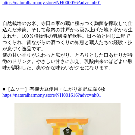
https://naturalharmony.store/NH000056?advc=nh01
自然栽培のお米、寺田本家の蔵に棲みつく麹菌を採取して仕
込んだ米麹、そして蔵内の井戸から汲み上げた地下水から生
まれた、100％植物性の乳酸発酵飲料。日本酒と同じ工程で
つくられ、昔ながらの酒づくりの知恵と蔵人たちの経験・技
が息づく逸品です。
麹の甘い香りがふわっと広がり、とろりとした口あたりが特
徴のドリンク。やさしい甘さに加え、乳酸由来のほどよい酸
味が調和した、爽やかな味わいがクセになります。
■［ムソー］有機大豆使用・にがり高野豆腐 6枚
https://naturalharmony.store/NH001616?advc=nh01