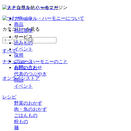
ナチュラル・ハーモニーについて
商品
カテゴリー
を見る
商品基準
サービス
読みもの
イベント
すべて
採用
ニュース
ナチュラル・ハーモニーのこと
お問い合わせ
会社のこと
代表のつぶやき
オンラインストア
商品
イベント
レシピ
野菜のおかず
肉・魚のおかず
ごはんもの
粉もの
麺