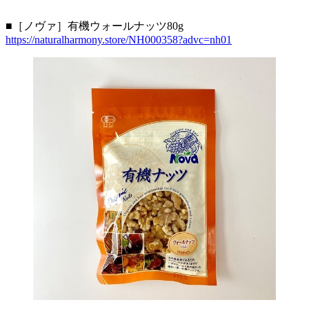
■［ノヴァ］有機ウォールナッツ80g
https://naturalharmony.store/NH000358?advc=nh01