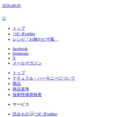
2026.08.05
トップ
つむぎonline
レシピ「お餅のピザ風」
facebook
instagram
X
メールマガジン
トップ
ナチュラル・ハーモニーについて
商品
商品基準
放射性物質検査
サービス
読みもの