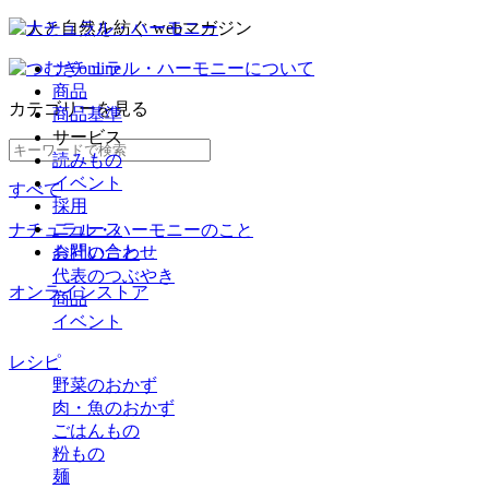
ナチュラル・ハーモニーについて
商品
カテゴリー
を見る
商品基準
サービス
読みもの
イベント
すべて
採用
ニュース
ナチュラル・ハーモニーのこと
お問い合わせ
会社のこと
代表のつぶやき
オンラインストア
商品
イベント
レシピ
野菜のおかず
肉・魚のおかず
ごはんもの
粉もの
麺