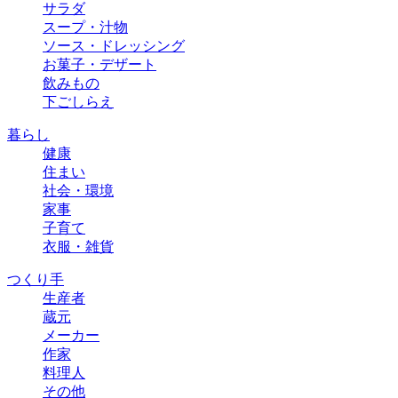
サラダ
スープ・汁物
ソース・ドレッシング
お菓子・デザート
飲みもの
下ごしらえ
暮らし
健康
住まい
社会・環境
家事
子育て
衣服・雑貨
つくり手
生産者
蔵元
メーカー
作家
料理人
その他