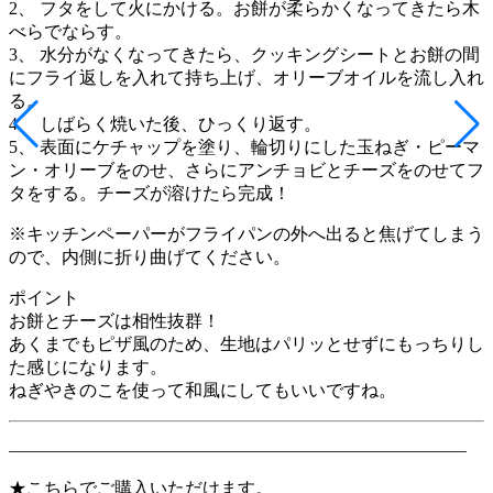
2、 フタをして火にかける。お餅が柔らかくなってきたら木
べらでならす。
3、 水分がなくなってきたら、クッキングシートとお餅の間
にフライ返しを入れて持ち上げ、オリーブオイルを流し入れ
る。
4、 しばらく焼いた後、ひっくり返す。
5、 表面にケチャップを塗り、輪切りにした玉ねぎ・ピーマ
ン・オリーブをのせ、さらにアンチョビとチーズをのせてフ
タをする。チーズが溶けたら完成！
※キッチンペーパーがフライパンの外へ出ると焦げてしまう
ので、内側に折り曲げてください。
ポイント
お餅とチーズは相性抜群！
あくまでもピザ風のため、生地はパリッとせずにもっちりし
た感じになります。
ねぎやきのこを使って和風にしてもいいですね。
——————————————————————————
★こちらでご購入いただけます。