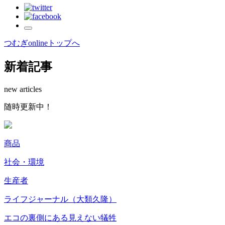
つむぎonlineトップへ
新着記事
new articles
随
時
更
新
中
！
商品
社会・環境
生産者
2
ライフジャーナル（大類久隆）
エコの裏側にある見えない犠牲