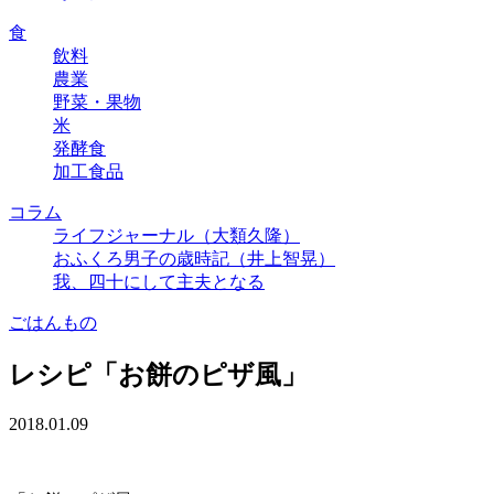
食
飲料
農業
野菜・果物
米
発酵食
加工食品
コラム
ライフジャーナル（大類久隆）
おふくろ男子の歳時記（井上智晃）
我、四十にして主夫となる
ごはんもの
レシピ「お餅のピザ風」
2018.01.09