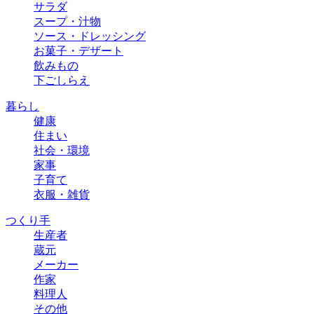
サラダ
スープ・汁物
ソース・ドレッシング
お菓子・デザート
飲みもの
下ごしらえ
暮らし
健康
住まい
社会・環境
家事
子育て
衣服・雑貨
つくり手
生産者
蔵元
メーカー
作家
料理人
その他