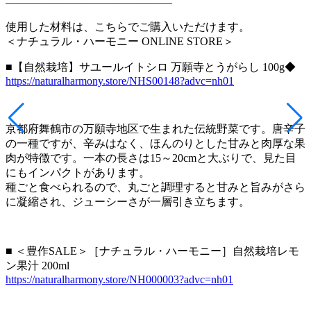
———————————————
使用した材料は、こちらでご購入いただけます。
＜ナチュラル・ハーモニー ONLINE STORE＞
■【自然栽培】サユールイトシロ 万願寺とうがらし 100g◆
https://naturalharmony.store/NHS00148?advc=nh01
京都府舞鶴市の万願寺地区で生まれた伝統野菜です。唐辛子
の一種ですが、辛みはなく、ほんのりとした甘みと肉厚な果
肉が特徴です。一本の長さは15～20cmと大ぶりで、見た目
にもインパクトがあります。
種ごと食べられるので、丸ごと調理すると甘みと旨みがさら
に凝縮され、ジューシーさが一層引き立ちます。
■ ＜豊作SALE＞［ナチュラル・ハーモニー］自然栽培レモ
ン果汁 200ml
https://naturalharmony.store/NH000003?advc=nh01