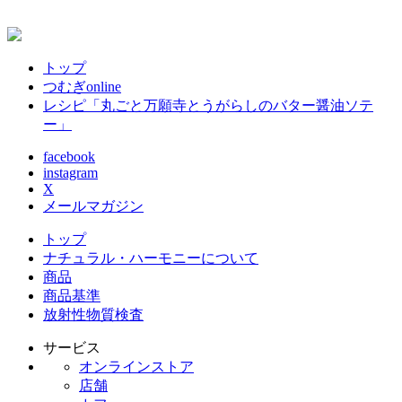
トップ
つむぎonline
レシピ「丸ごと万願寺とうがらしのバター醤油ソテ
ー」
facebook
instagram
X
メールマガジン
トップ
ナチュラル・ハーモニーについて
商品
商品基準
放射性物質検査
サービス
オンラインストア
店舗