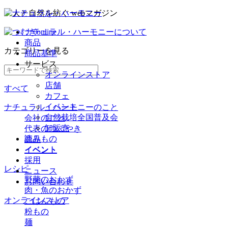
ナチュラル・ハーモニーについて
商品
カテゴリー
を見る
商品基準
サービス
オンラインストア
店舗
すべて
カフェ
イベント
ナチュラル・ハーモニーのこと
自然栽培全国普及会
会社のこと
卸販売
代表のつぶやき
読みもの
商品
イベント
イベント
採用
レシピ
ニュース
野菜のおかず
お問い合わせ
肉・魚のおかず
オンラインストア
ごはんもの
粉もの
麺