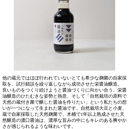
他の蔵元ではほぼ行われていないとても希少な麹菌の自家採
取を、試行錯誤を繰り返しながら成功させた栄醤油醸造。
良いものをつくり続けようと醤油づくりに向かい合う、栄醤
油醸造のひたむきな姿勢と熱意、そして「自然栽培の原料で
天然の蔵付き菌で醸した醤油を作りたい」という私たちの想
いが一つになって生まれた醤油です。自然栽培大豆と小麦、
蔵で自家採取した天然麹菌で、木桶で1年以上熟成させた天
然醸造の濃口醤油は、濃厚な旨みの中にもキレのある爽やか
さが感じられるような味わいです。