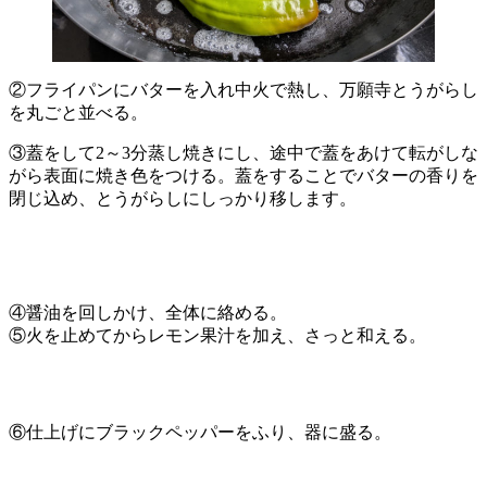
②フライパンにバターを入れ中火で熱し、万願寺とうがらし
を丸ごと並べる。
③蓋をして2～3分蒸し焼きにし、途中で蓋をあけて転がしな
がら表面に焼き色をつける。蓋をすることでバターの香りを
閉じ込め、とうがらしにしっかり移します。
④醤油を回しかけ、全体に絡める。
⑤火を止めてからレモン果汁を加え、さっと和える。
⑥仕上げにブラックペッパーをふり、器に盛る。