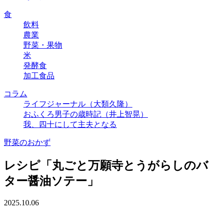
食
飲料
農業
野菜・果物
米
発酵食
加工食品
コラム
ライフジャーナル（大類久隆）
おふくろ男子の歳時記（井上智晃）
我、四十にして主夫となる
野菜のおかず
レシピ「丸ごと万願寺とうがらしのバ
ター醤油ソテー」
2025.10.06