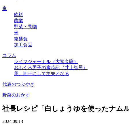
食
飲料
農業
野菜・果物
米
発酵食
加工食品
コラム
ライフジャーナル（大類久隆）
おふくろ男子の歳時記（井上智晃）
我、四十にして主夫となる
代表のつぶやき
野菜のおかず
社長レシピ「白しょうゆを使ったナム
2024.09.13