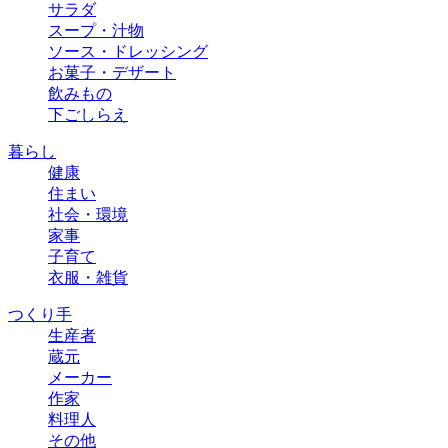
サラダ
スープ・汁物
ソース・ドレッシング
お菓子・デザート
飲みもの
下ごしらえ
暮らし
健康
住まい
社会・環境
家事
子育て
衣服・雑貨
つくり手
生産者
蔵元
メーカー
作家
料理人
その他