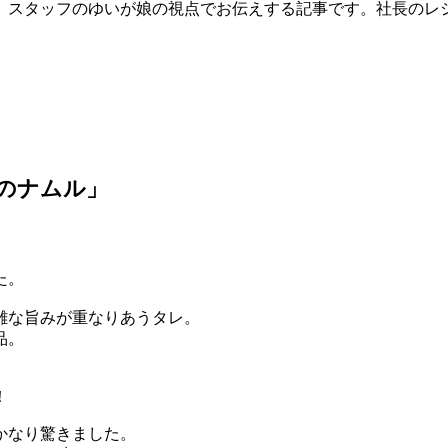
、スタッフのゆいが娘の視点でお伝えする記事です。社長のレ
のナムル」
た。
雑な旨みが重なりあうタレ。
品。
、
！
かなり驚きました。