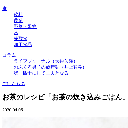
食
飲料
農業
野菜・果物
米
発酵食
加工食品
コラム
ライフジャーナル（大類久隆）
おふくろ男子の歳時記（井上智晃）
我、四十にして主夫となる
ごはんもの
お茶のレシピ「お茶の炊き込みごはん
2020.04.06