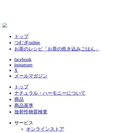
トップ
つむぎonline
お茶のレシピ「お茶の炊き込みごはん」
facebook
instagram
X
メールマガジン
トップ
ナチュラル・ハーモニーについて
商品
商品基準
放射性物質検査
サービス
オンラインストア