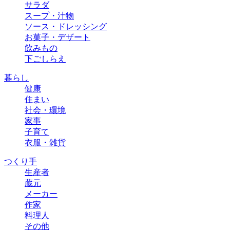
サラダ
スープ・汁物
ソース・ドレッシング
お菓子・デザート
飲みもの
下ごしらえ
暮らし
健康
住まい
社会・環境
家事
子育て
衣服・雑貨
つくり手
生産者
蔵元
メーカー
作家
料理人
その他