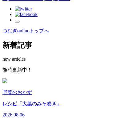
つむぎonlineトップへ
新着記事
new articles
随
時
更
新
中
！
野菜のおかず
レシピ「大葉のみそ巻き」
2026.08.06