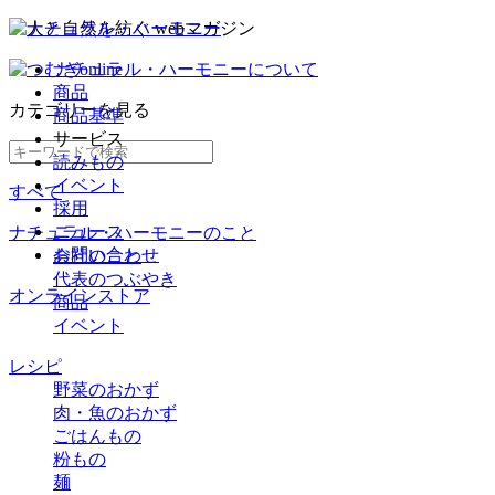
ナチュラル・ハーモニーについて
商品
カテゴリー
を見る
商品基準
サービス
読みもの
イベント
すべて
採用
ニュース
ナチュラル・ハーモニーのこと
お問い合わせ
会社のこと
代表のつぶやき
オンラインストア
商品
イベント
レシピ
野菜のおかず
肉・魚のおかず
ごはんもの
粉もの
麺