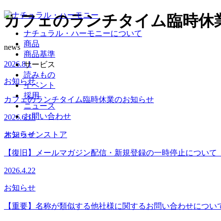
カフェのランチタイム臨時休
ナチュラル・ハーモニーについて
商品
news
商品基準
2026.8.1
サービス
読みもの
お知らせ
イベント
採用
カフェのランチタイム臨時休業のお知らせ
ニュース
お問い合わせ
2026.6.18
お知らせ
オンラインストア
【復旧】メールマガジン配信・新規登録の一時停止について（202
2026.4.22
お知らせ
【重要】名称が類似する他社様に関するお問い合わせについ