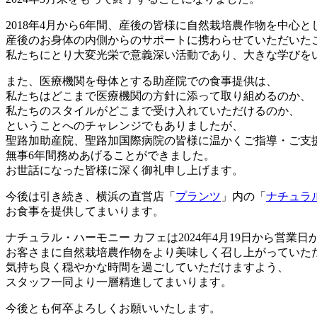
2018年4月から6年間、産後の皆様に自然栽培農作物を中心
産後のお身体の内側からのサポートに携わらせていただいた
私たちにとり大変光栄で意義深い活動であり、大きな学びを
また、医療機関を母体とする助産院での食事提供は、
私たちはどこまで医療機関の方針に添って取り組めるのか、
私たちのスタイルがどこまで受け入れていただけるのか、
ということへのチャレンジでもありましたが、
聖路加助産院、聖路加国際病院の皆様に温かくご指導・ご支
無事6年間務めあげることができました。
お世話になった皆様に深く御礼申し上げます。
今後は引き続き、横浜の直営店「
プランツ
」内の「
ナチュラ
お食事を提供してまいります。
ナチュラル・ハーモニー カフェは2024年4月19日から営業
お客さまに自然栽培農作物をより美味しく召し上がっていた
気持ち良く穏やかな時間を過ごしていただけますよう、
スタッフ一同より一層精進してまいります。
今後とも何卒よろしくお願いいたします。