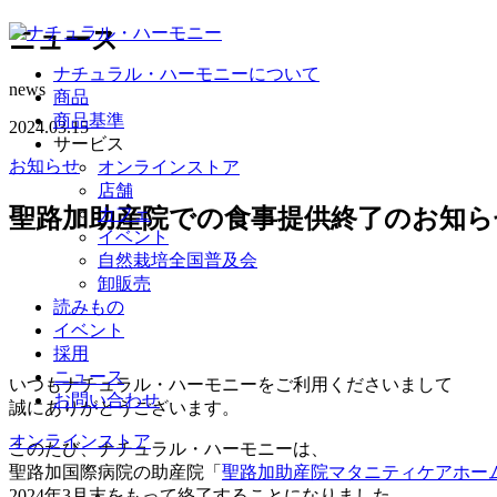
ニュース
ナチュラル・ハーモニーについて
news
商品
商品基準
2024.03.15
サービス
お知らせ
オンラインストア
店舗
聖路加助産院での食事提供終了のお知ら
カフェ
イベント
自然栽培全国普及会
卸販売
読みもの
イベント
採用
ニュース
いつもナチュラル・ハーモニーをご利用くださいまして
お問い合わせ
誠にありがとうございます。
オンラインストア
このたび、ナチュラル・ハーモニーは、
聖路加国際病院の助産院「
聖路加助産院マタニティケアホー
2024年3月末をもって終了することになりました。