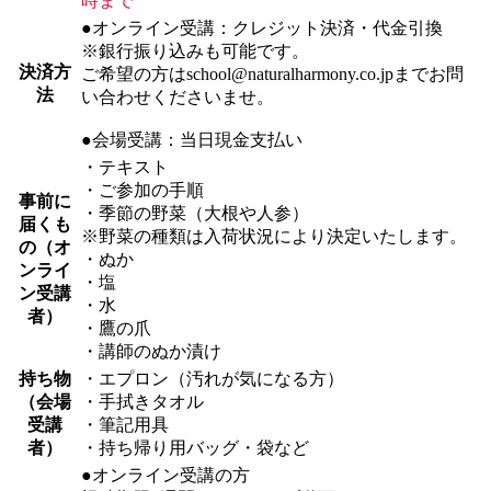
時まで
●オンライン受講：クレジット決済・代金引換
※銀行振り込みも可能です。
決済方
ご希望の方はschool@naturalharmony.co.jpまでお問
法
い合わせくださいませ。
●会場受講：当日現金支払い
・テキスト
・ご参加の手順
事前に
・季節の野菜（大根や人参）
届くも
※野菜の種類は入荷状況により決定いたします。
の（オ
・ぬか
ンライ
・塩
ン受講
・水
者）
・鷹の爪
・講師のぬか漬け
持ち物
・エプロン（汚れが気になる方）
（会場
・手拭きタオル
受講
・筆記用具
者）
・持ち帰り用バッグ・袋など
●オンライン受講の方