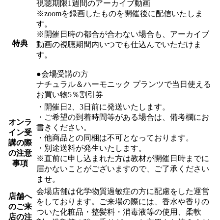
視聴期限1週間のアーカイブ動画
※zoomを録画したものを開催後に配信いたしま
す。
※開催日時の都合が合わない場合も、アーカイブ
特典
動画の視聴期間内いつでも仕込んでいただけま
す。
●会場受講の方
ナチュラル＆ハーモニック プランツで当日使える
お買い物5％割引券
・開催日2、3日前に発送いたします。
・ご希望の到着時間等がある場合は、備考欄にお
オンラ
書きください。
イン受
・他商品との同梱は不可となっております。
講の際
・別途送料が発生いたします。
の注意
※直前に申し込まれた方は教材が開催日時までに
事項
届かないことがございますので、ご了承ください
ませ。
会場店舗は化学物質過敏症の方に配慮をした運営
店舗へ
をしております。ご来場の際には、香水や香りの
のご来
ついた化粧品・整髪料・消毒液等の使用、柔軟
店の注