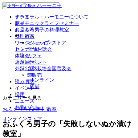
ナチュラル・ハーモニーについて
すべて
商品
ハーモニックライフセミナー
商品基準
おふくろ男子の料理教室
サービス
料理教室
ワークショップ
オンラインストア
セミナー/ お話会
店舗
体験会
カフェ
店舗展示
イベント
外部出店
自然栽培全国普及会
卸販売
#オンライン
読みもの
#店舗
イベント
採用
カテゴリーを見る
ニュース
お問い合わせ
おふくろ男子の料理教室
オンラインストア
おふくろ男子の「失敗しないぬか漬け
教室」