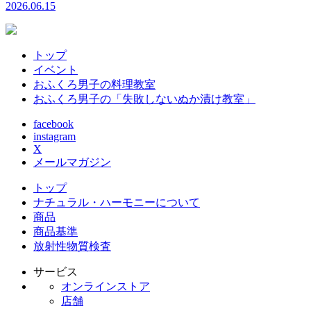
2026.06.15
トップ
イベント
おふくろ男子の料理教室
おふくろ男子の「失敗しないぬか漬け教室」
facebook
instagram
X
メールマガジン
トップ
ナチュラル・ハーモニーについて
商品
商品基準
放射性物質検査
サービス
オンラインストア
店舗