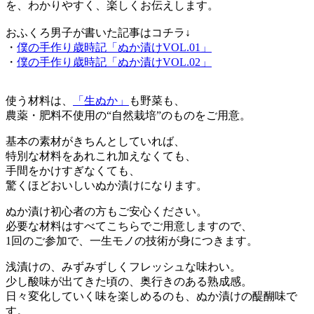
を、わかりやすく、楽しくお伝えします。
おふくろ男子が書いた記事はコチラ↓
・
僕の手作り歳時記「ぬか漬けVOL.01」
・
僕の手作り歳時記「ぬか漬けVOL.02」
使う材料は、
「生ぬか」
も野菜も、
農薬・肥料不使用の“自然栽培”のものをご用意。
基本の素材がきちんとしていれば、
特別な材料をあれこれ加えなくても、
手間をかけすぎなくても、
驚くほどおいしいぬか漬けになります。
ぬか漬け初心者の方もご安心ください。
必要な材料はすべてこちらでご用意しますので、
1回のご参加で、一生モノの技術が身につきます。
浅漬けの、みずみずしくフレッシュな味わい。
少し酸味が出てきた頃の、奥行きのある熟成感。
日々変化していく味を楽しめるのも、ぬか漬けの醍醐味で
す。