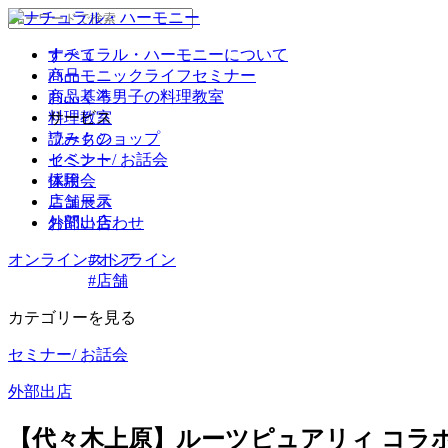
ナチュラル・ハーモニーについて
すべて
商品
ハーモニックライフセミナー
商品基準
おふくろ男子の料理教室
サービス
料理教室
読みもの
ワークショップ
イベント
セミナー/ お話会
採用
体験会
ニュース
店舗展示
お問い合わせ
外部出店
オンラインストア
#オンライン
#店舗
カテゴリーを見る
セミナー/ お話会
外部出店
【代々木上原】ルーツピュアリィ コラボ