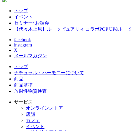
トップ
イベント
セミナー/ お話会
【代々木上原】ルーツピュアリィ コラボPOP UP&ト
facebook
instagram
X
メールマガジン
トップ
ナチュラル・ハーモニーについて
商品
商品基準
放射性物質検査
サービス
オンラインストア
店舗
カフェ
イベント