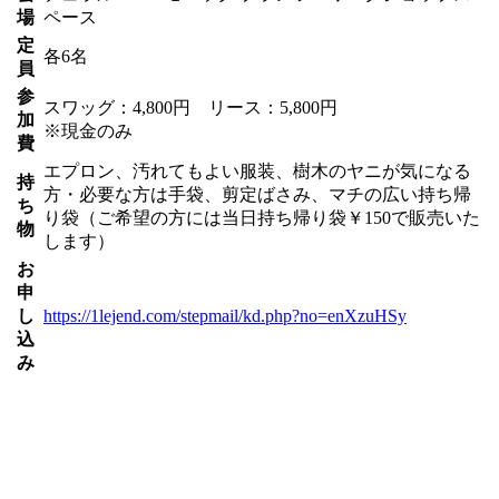
場
ペース
定
各6名
員
参
スワッグ：4,800円 リース：5,800円
加
※現金のみ
費
エプロン、汚れてもよい服装、樹木のヤニが気になる
持
方・必要な方は手袋、剪定ばさみ、マチの広い持ち帰
ち
り袋（ご希望の方には当日持ち帰り袋￥150で販売いた
物
します）
お
申
し
https://1lejend.com/stepmail/kd.php?no=enXzuHSy
込
み