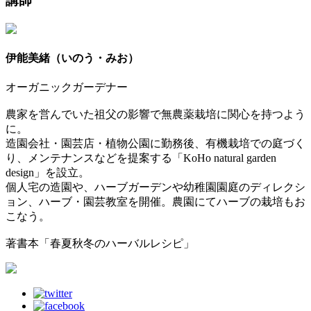
講師
伊能美緒（いのう・みお）
オーガニックガーデナー
農家を営んでいた祖父の影響で無農薬栽培に関心を持つよう
に。
造園会社・園芸店・植物公園に勤務後、有機栽培での庭づく
り、メンテナンスなどを提案する「KoHo natural garden
design」を設立。
個人宅の造園や、ハーブガーデンや幼稚園園庭のディレクシ
ョン、ハーブ・園芸教室を開催。農園にてハーブの栽培もお
こなう。
著書本「春夏秋冬のハーバルレシピ」