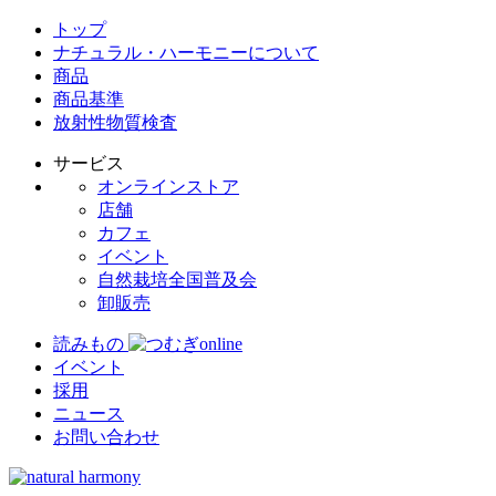
トップ
ナチュラル・ハーモニーについて
商品
商品基準
放射性物質検査
サービス
オンラインストア
店舗
カフェ
イベント
自然栽培全国普及会
卸販売
読みもの
イベント
採用
ニュース
お問い合わせ