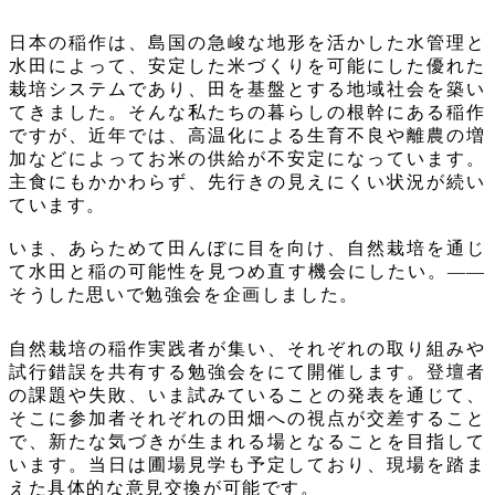
日本の稲作は、島国の急峻な地形を活かした水管理と
水田によって、安定した米づくりを可能にした優れた
栽培システムであり、田を基盤とする地域社会を築い
てきました。そんな私たちの暮らしの根幹にある稲作
ですが、近年では、高温化による生育不良や離農の増
加などによってお米の供給が不安定になっています。
主食にもかかわらず、先行きの見えにくい状況が続い
ています。
いま、あらためて田んぼに目を向け、自然栽培を通じ
て水田と稲の可能性を見つめ直す機会にしたい。――
そうした思いで勉強会を企画しました。
自然栽培の稲作実践者が集い、それぞれの取り組みや
試行錯誤を共有する勉強会をにて開催します。登壇者
の課題や失敗、いま試みていることの発表を通じて、
そこに参加者それぞれの田畑への視点が交差すること
で、新たな気づきが生まれる場となることを目指して
います。当日は圃場見学も予定しており、現場を踏ま
えた具体的な意見交換が可能です。