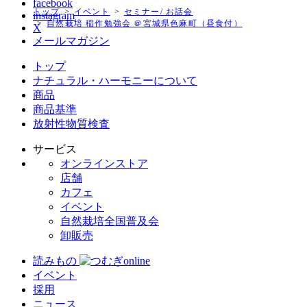
facebook
トップ
イベント
セミナー/ お話会
instagram
自然栽培 稲作勉強会 ＠宮城県色麻町（昼食付）
X
メールマガジン
トップ
ナチュラル・ハーモニーについて
商品
商品基準
放射性物質検査
サービス
オンラインストア
店舗
カフェ
イベント
自然栽培全国普及会
卸販売
読みもの
イベント
採用
ニュース