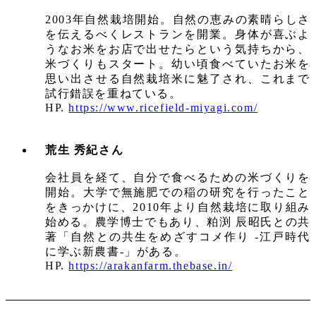
2003年自然栽培開始。自然の恵みの素晴らしさ
を伝えるべくレストランを開業。身体が喜ぶよ
うなお米をお店で出せたらという気持ちから、
米づくりもスタート。幼い頃食べていたお米を
思い出させる自然栽培米に魅了され、これまで
試行錯誤を重ねている。
HP.
https://www.ricefield-miyagi.com/
荒生 秀紀さん
会社員を経て、自分で食べるための米づくりを
開始。大学で無施肥での稲の研究を行ったこと
をきっかけに、2010年より自然栽培に取り組み
始める。農学博士でもあり、粕渕 辰昭氏との共
著「自然との共生をめざすコメ作り -江戸時代
に学ぶ新農書-」がある。
HP.
https://arakanfarm.thebase.in/