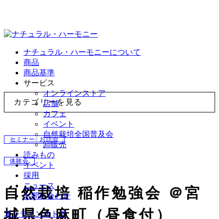
ナチュラル・ハーモニーについて
商品
商品基準
サービス
オンラインストア
カテゴリーを見る
店舗
カフェ
イベント
自然栽培全国普及会
セミナー/ お話会
卸販売
読みもの
体験会
イベント
採用
ニュース
自然栽培 稲作勉強会 ＠宮
お問い合わせ
城県色麻町（昼食付）
オンラインストア