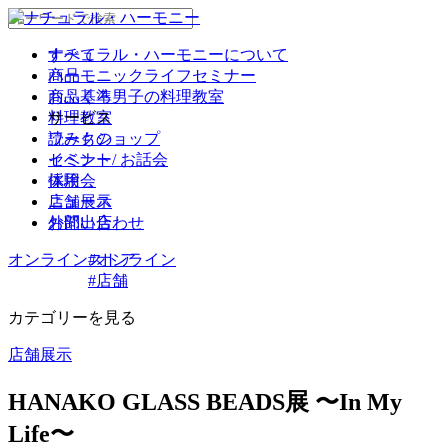
ナチュラル・ハーモニーについて
すべて
商品
ハーモニックライフセミナー
商品基準
おふくろ男子の料理教室
サービス
料理教室
読みもの
ワークショップ
イベント
セミナー/ お話会
採用
体験会
ニュース
店舗展示
お問い合わせ
外部出店
オンラインストア
#オンライン
#店舗
カテゴリーを見る
店舗展示
HANAKO GLASS BEADS展 〜In My
Life〜