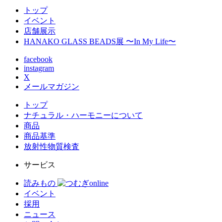
トップ
イベント
店舗展示
HANAKO GLASS BEADS展 〜In My Life〜
facebook
instagram
X
メールマガジン
トップ
ナチュラル・ハーモニーについて
商品
商品基準
放射性物質検査
サービス
読みもの
イベント
採用
ニュース