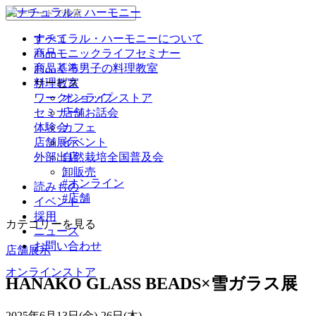
ナチュラル・ハーモニーについて
すべて
商品
ハーモニックライフセミナー
商品基準
おふくろ男子の料理教室
サービス
料理教室
ワークショップ
オンラインストア
セミナー/ お話会
店舗
体験会
カフェ
店舗展示
イベント
外部出店
自然栽培全国普及会
卸販売
#オンライン
読みもの
#店舗
イベント
採用
カテゴリーを見る
ニュース
お問い合わせ
店舗展示
オンラインストア
HANAKO GLASS BEADS×雪ガラス展
2025年6月13日(金)-26日(木)