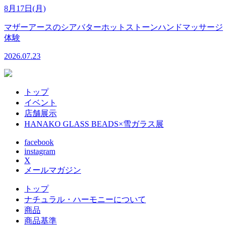
8月17日(月)
マザーアースのシアバターホットストーンハンドマッサージ
体験
2026.07.23
トップ
イベント
店舗展示
HANAKO GLASS BEADS×雪ガラス展
facebook
instagram
X
メールマガジン
トップ
ナチュラル・ハーモニーについて
商品
商品基準