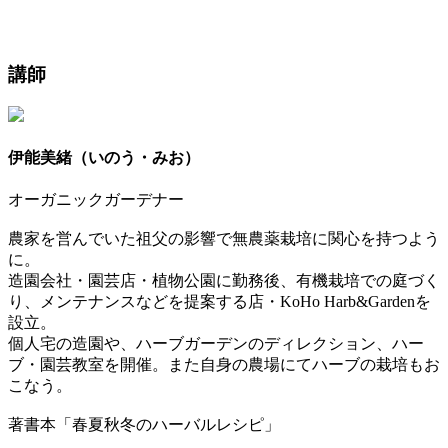
講師
伊能美緒（いのう・みお）
オーガニックガーデナー
農家を営んでいた祖父の影響で無農薬栽培に関心を持つよう
に。
造園会社・園芸店・植物公園に勤務後、有機栽培での庭づく
り、メンテナンスなどを提案する店・KoHo Harb&Gardenを
設立。
個人宅の造園や、ハーブガーデンのディレクション、ハー
ブ・園芸教室を開催。また自身の農場にてハーブの栽培もお
こなう。
著書本「春夏秋冬のハーバルレシピ」