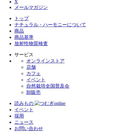
X
メールマガジン
トップ
ナチュラル・ハーモニーについて
商品
商品基準
放射性物質検査
サービス
オンラインストア
店舗
カフェ
イベント
自然栽培全国普及会
卸販売
読みもの
イベント
採用
ニュース
お問い合わせ