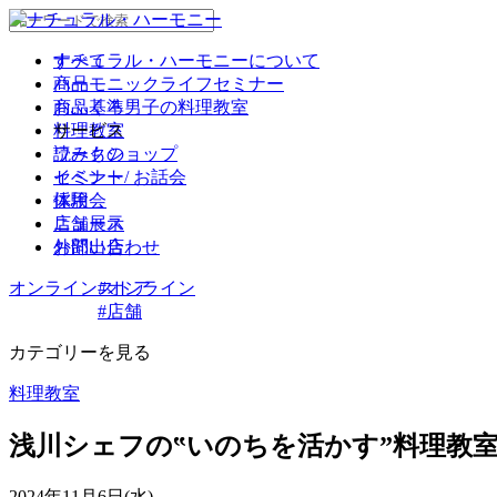
ナチュラル・ハーモニーについて
すべて
商品
ハーモニックライフセミナー
商品基準
おふくろ男子の料理教室
サービス
料理教室
読みもの
ワークショップ
イベント
セミナー/ お話会
採用
体験会
ニュース
店舗展示
お問い合わせ
外部出店
オンラインストア
#オンライン
#店舗
カテゴリーを見る
料理教室
浅川シェフの‟いのちを活かす”料理教
2024年11月6日(水)