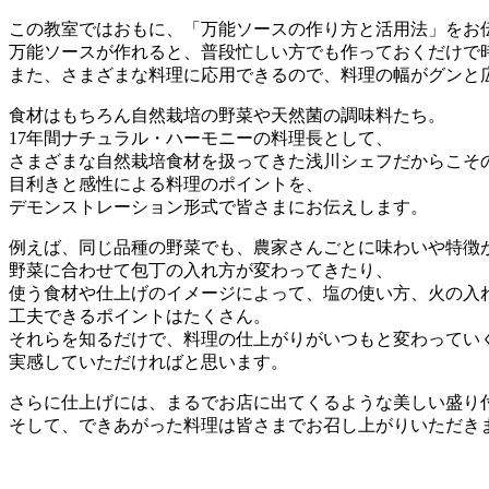
この教室ではおもに、「万能ソースの作り方と活用法」をお
万能ソースが作れると、普段忙しい方でも作っておくだけで
また、さまざまな料理に応用できるので、料理の幅がグンと
食材はもちろん自然栽培の野菜や天然菌の調味料たち。
17年間ナチュラル・ハーモニーの料理長として、
さまざまな自然栽培食材を扱ってきた浅川シェフだからこそ
目利きと感性による料理のポイントを、
デモンストレーション形式で皆さまにお伝えします。
例えば、同じ品種の野菜でも、農家さんごとに味わいや特徴
野菜に合わせて包丁の入れ方が変わってきたり、
使う食材や仕上げのイメージによって、塩の使い方、火の入
工夫できるポイントはたくさん。
それらを知るだけで、料理の仕上がりがいつもと変わってい
実感していただければと思います。
さらに仕上げには、まるでお店に出てくるような美しい盛り
そして、できあがった料理は皆さまでお召し上がりいただき