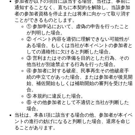
参加者が以下の項目に該当する場合、当社は、事前に
通知することなく、直ちに本契約を解除し、当該参加
者の参加者資格を停止または将来に向かって取り消す
ことができるものとします。
① 参加申込において、虚偽の申告を行ったこと
が判明した場合。
② イベント内容を適切に理解できない可能性が
ある場合、もしくは当社が本イベントの参加者と
しての適格性に欠けると判断した場合。
③ 営利またはその準備を目的とした行為、その
他当社が別途禁止する行為を行った場合。
④ 参加者に対する破産、民事再生その他破産手
続の申立てがあった場合、または参加者が後見開
始、補佐開始もしくは補助開始の審判を受けた場
合。
⑤ 本規約に違反した場合。
⑥ その他参加者として不適切と当社が判断した
場合。
当社は、本条1項に該当する場合の他、参加者が本イベ
ントの進行の妨げになると判断した場合、退席を命じ
ることがあります。