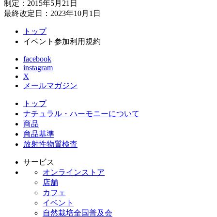
制定：2015年5月21日
最終改定日：2023年10月1日
トップ
イベント参加利用規約
facebook
instagram
X
メールマガジン
トップ
ナチュラル・ハーモニーについて
商品
商品基準
放射性物質検査
サービス
オンラインストア
店舗
カフェ
イベント
自然栽培全国普及会