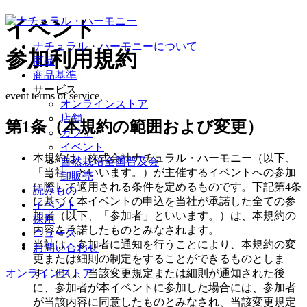
イベント
ナチュラル・ハーモニーについて
参加利用規約
商品
商品基準
サービス
event terms of service
オンラインストア
店舗
第1条（本規約の範囲および変更）
カフェ
イベント
本規約は、株式会社ナチュラル・ハーモニー（以下、
自然栽培全国普及会
「当社」といいます。）が主催するイベントへの参加
卸販売
に際して適用される条件を定めるものです。下記第4条
読みもの
に基づく本イベントの申込を当社が承諾した全ての参
イベント
加者（以下、「参加者」といいます。）は、本規約の
採用
内容を承諾したものとみなされます。
ニュース
当社は、参加者に通知を行うことにより、本規約の変
お問い合わせ
更または細則の制定をすることができるものとしま
す。但し、当該変更規定または細則が通知された後
オンラインストア
に、参加者が本イベントに参加した場合には、参加者
が当該内容に同意したものとみなされ、当該変更規定